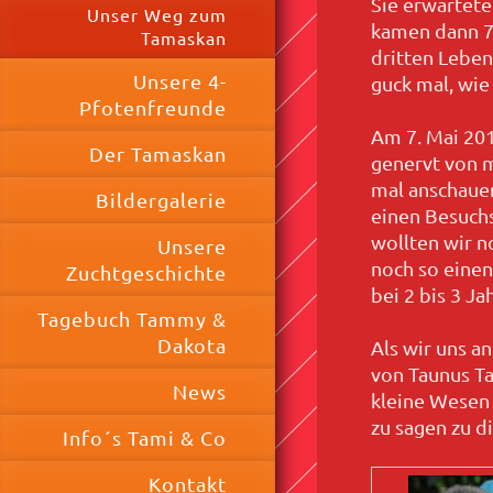
Sie erwartete
Unser Weg zum
kamen dann 7 
Tamaskan
dritten Leben
Unsere 4-
guck mal, wie 
Pfotenfreunde
Am 7. Mai 201
Der Tamaskan
genervt von m
mal anschauen
Bildergalerie
einen Besuchs
wollten wir n
Unsere
noch so einen
Zuchtgeschichte
bei 2 bis 3 J
Tagebuch Tammy &
Dakota
Als wir uns a
von Taunus T
News
kleine Wesen 
zu sagen zu 
Info´s Tami & Co
Kontakt