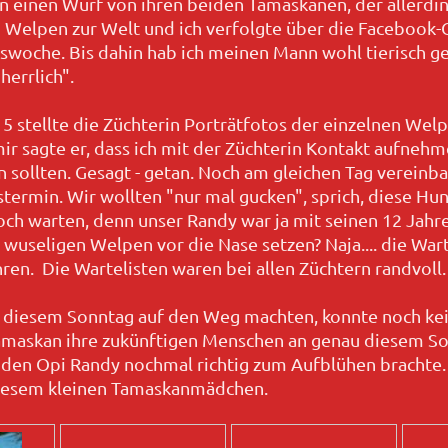
n einen Wurf von ihren beiden Tamaskanen, der allerding
Welpen zur Welt und ich verfolgte über die Facebook-G
swoche. Bis dahin hab ich meinen Mann wohl tierisch ge
herrlich".
5 stellte die Züchterin Porträtfotos der einzelnen Wel
ir sagte er, dass ich mit der Züchterin Kontakt aufneh
 sollten. Gesagt - getan. Noch am gleichen Tag vereinb
termin. Wir wollten "nur mal gucken", sprich, diese Hu
och warten, denn unser Randy war ja mit seinen 12 Jahren
 wuseligen Welpen vor die Nase setzen? Naja.... die Wa
ahren. Die Wartelisten waren bei allen Züchtern randvoll.
n diesem Sonntag auf den Weg machten, konnte noch kein
amaskan ihre zukünftigen Menschen an genau diesem So
den Opi Randy nochmal richtig zum Aufblühen brachte. 
diesem kleinen Tamaskanmädchen.