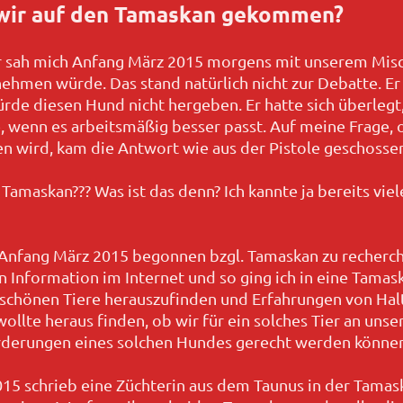
 wir auf den Tamaskan gekommen?
 sah mich Anfang März 2015 morgens mit unserem Misch
ehmen würde. Das stand natürlich nicht zur Debatte. Er 
ürde diesen Hund nicht hergeben. Er hatte sich überlegt,
, wenn es arbeitsmäßig besser passt. Auf meine Frage, 
en wird, kam die Antwort wie aus der Pistole geschosse
Tamaskan??? Was ist das denn? Ich kannte ja bereits vie
 Anfang März 2015 begonnen bzgl. Tamaskan zu recherch
 an Information im Internet und so ging ich in eine Ta
schönen Tiere herauszufinden und Erfahrungen von Hal
 wollte heraus finden, ob wir für ein solches Tier an un
rderungen eines solchen Hundes gerecht werden könne
015 schrieb eine Züchterin aus dem Taunus in der Tama