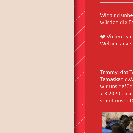
Wir sind unhe
würden die En
❤️
Vielen Dank
Welpen anver
Tammy, das Ta
Tamaskan e.V
wir uns dafü
7.3.2020 unse
somit unser 